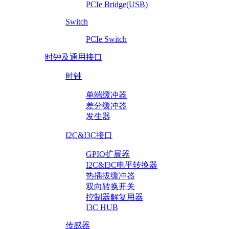
PCIe Bridge(USB)
Switch
PCIe Switch
时钟及通用接口
时钟
单端缓冲器
差分缓冲器
发生器
I2C&I3C接口
GPIO扩展器
I2C&I3C电平转换器
热插拔缓冲器
双向转换开关
控制器解复用器
I3C HUB
传感器